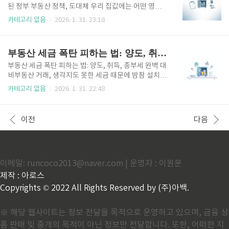
전세 보증금을 안전하게 지키고, 보증금을 제대로 돌려
된 정부 부동산 정책, 도대체 우리 집값에는 어떤 영향
받기 위한 구체적인 방법들을 명확하고 쉽게 안내해 드
을 줄까요?숨 가쁘게 변화하는 부동산 시장 앞에서 많
카테고리 없음
2026. 1. 31. 23:18
립니다. 전세계약 시 발생할 수 있는 위험을 미리 파악
은 분들이 혼란을 느끼고 계실 겁니다. 특히 정부의 정
하고, 든든하게 대비하는 길을 함께 찾아봅시다.안전한
책 발표는 시장의 흐름을 바꾸는 중요한 변수이기에, 발
전세 계약, 첫 단추부터 중요합니다전세 계약의 첫걸음
표 내용 하나하나에 촉각을 곤두세우게 되죠. 지금 당장
부동산 세금 폭탄 피하는 법: 양도, 취득, 종부세 완벽 대비
은 '안전한 집주인'과 ..
돈이 필요한 상황이 아니더라도, 우리의 소중한 자산을
어떻게 지키고 늘려나갈지 고민하는 것은 현명한 삶을
부동산 세금 폭탄 피하는 법: 양도, 취득, 종부세 완벽 대
위한 필수 과제입니다.이 글에서는 최근 발표된 주요 부
비부동산 거래, 생각지도 못한 세금 때문에 밤잠 설치신
동산 정책들을 꼼꼼히 분석하고, 이러한 정책들이 부동
적 있으신가요?부동산 거래는 단순히 집을 사고파는 것
카테고리 없음
2026. 1. 31. 22:48
산 매매, 전세 시장, 그리고 여러분의 대출과 세금에 어
을 넘어, 복잡한 세금 문제와 직결됩니다. 특히 현재 자
떤 현실적인 영향을 미칠 수 있는지 예측해보고자 합니
금이 필요한 상황이라면, 양도세, 취득세, 종합부동산
다. 단순히 정보를 전달하는 것을 넘어, 현재 상황에서
세 등 부동산 세금에 대한 정확한 이해와 철저한 대비가
이전
다음
여러분의 자산을..
필수적입니다. 예상치 못한 세금 부담은 재정 계획을 흔
들 수 있으며, 심지어 자산을 처분해야 하는 상황까지
몰고 갈 수도 있습니다. 이 글을 통해 부동산 거래 시 마
주하게 될 주요 세금 종류별 핵심 내용과 함께, 합법적
이메일: runcoco2013@naver.com | 운영자 : 이원문
으로 세금 부담을 줄일 수 있는 실질적인 절세 노하우를
현실적인 사례와 함께 알아보겠습니다. 지금 바로 필요
제작 : 아로스
한 자금을 확보하기 위해, 혹은 미래를 위한 현명한 부
Copyrights © 2022 All Rights Reserved by (주)아백.
동산..
※ 해당 웹사이트는 정보 전달을 목적으로 운영하고 있으며, 금융 상
품 판매 및 중개의 목적이 아닌 정보만 전달합니다. 또한, 어떠한 지