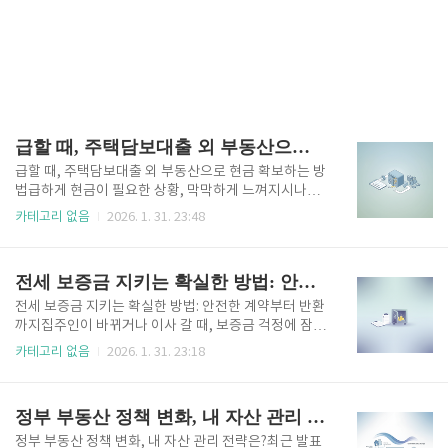
급할 때, 주택담보대출 외 부동산으로 현금 확보하는 방법
급할 때, 주택담보대출 외 부동산으로 현금 확보하는 방
법급하게 현금이 필요한 상황, 막막하게 느껴지시나요?
주택담보대출 외에도 여러분의 소중한 부동산 자산을
카테고리 없음
2026. 1. 31. 23:48
활용해 위기를 기회로 만들 수 있는 현실적인 방법들이
있습니다.누구나 살면서 예상치 못한 지출이나 급박한
자금 마련의 필요성을 마주하게 됩니다. 이때 가장 먼저
전세 보증금 지키는 확실한 방법: 안전한 계약부터 반환까지
떠올리는 것이 바로 주택담보대출일 것입니다. 하지만
주택담보대출 외에도 부동산을 담보로 하거나, 부동산
전세 보증금 지키는 확실한 방법: 안전한 계약부터 반환
관련 권리를 활용하여 현금을 확보할 수 있는 다양한 금
까지집주인이 바뀌거나 이사 갈 때, 보증금 걱정에 잠
융 상품들이 존재합니다. 특히 30대, 40대, 50대 등 생
못 이루신 적 있으신가요?많은 분들이 주거 안정을 위
카테고리 없음
2026. 1. 31. 23:18
애주기별로 자금 필요성이 달라지는 분들에게는 이러
해 전세 제도를 선택합니다. 하지만 불안한 마음 한구석
한 선택지가 더욱 중요하게 다가올 수 있습니다.이 글에
에는 혹시라도 전세 보증금을 떼이지는 않을까 하는 걱
서는 단순히 대출 상품을 넘어, 여러분의 부동산 자산을
정이 자리 잡고 있습니다. 특히 지금 당장 목돈이 필요
정부 부동산 정책 변화, 내 자산 관리 전략은?
보다 유연하게 활용..
한 상황이라면, 전세 보증금은 무엇과도 바꿀 수 없는
소중한 자산이 될 것입니다. 이 글은 여러분의 소중한
정부 부동산 정책 변화, 내 자산 관리 전략은?최근 발표