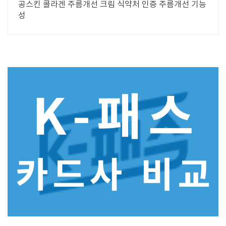
공스킨 콜라겐 주름개선 크림 식약처 인증 주름개선 기능
성