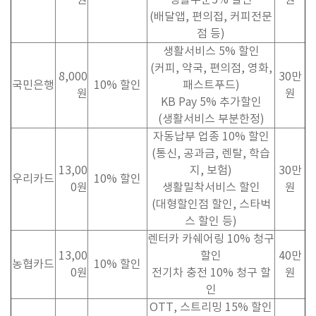
원
생활부문
5%
할인
원
(
배달앱
,
편의접
,
커피전문
점 등
)
생활서비스
5%
할인
(
커피
,
약국
,
편의점
,
영화
,
8,000
30
만
국민은행
10%
할인
패스트푸드
)
원
원
KB Pay 5%
추가할인
(
생활서비스 부분한정
)
자동납부 업종
10%
할인
(
통신
,
공과금
,
렌탈
,
학습
13,00
지
,
보험
)
30
만
우리카드
10%
할인
0
원
생활밀착서비스 할인
원
(
대형할인점 할인
,
스타벅
스 할인 등
)
렌터카 카쉐어링
10%
청구
13,00
할인
40
만
농협카드
10%
할인
0
원
전기차 충전
10%
청구 할
원
인
OTT,
스트리밍
15%
할인