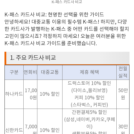
K-패스 카드사 비교
K-
패스 카드사 비교
:
현명한 선택을 위한 가이드
안녕하세요
!
대중교통 이용의 필수템
K-
패스
!
하지만
,
다양
한 카드사가 발행하는
K-
패스 중 어떤 카드를 선택해야 할지
고민이 많으시죠
?
걱정하지 마세요
!
오늘은 여러분을 위한
K-
패스 카드사 비교 가이드
를 준비했습니다
.
1.
주요 카드사 비교
전월
구분
연회비
대중교통
제휴 혜택
실적
드럭스토어
10%
할인
17,00
(
다이소
,
올리브영
)
50
만
하나카드
10%
할인
0
원
커피
10%
할인
원
(
스타벅스
,
커피빈
)
간편결제
5%
할인
(
삼성
,
네이버
,
카카오
,
쿠페
7,000
이
)
30
만
신한카드
10%
할인