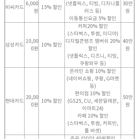
6,000
(
넷플릭스
,
티빙
,
디지니플
30
만
비씨카드
15%
할인
원
러스 등
)
원
이동통신요금
5%
할인
커피
20%
할인
(
스타벅스
,
투썸
,
이디야
)
10,00
디지털콘텐츠 맴버쉬
20%
40
만
삼성카드
10%
할인
0
원
할인
원
(
넷플릭스
,
디즈니
,
티빙
,
쿠팡와우 등
)
온라인 쇼핑
10%
할인
(
네이버쇼핑
,
쿠팡
, G
마켓
등
)
편의점
10%
할인
20,00
50
만
현대카드
10%
할인
(GS25, CU,
세븐일레븐
,
0
원
원
이마트
24)
카페
10%
할인
(
스타벅스
,
투썸
,
커피빈
,
폴 바셋)
주유 리터당
40
원할인