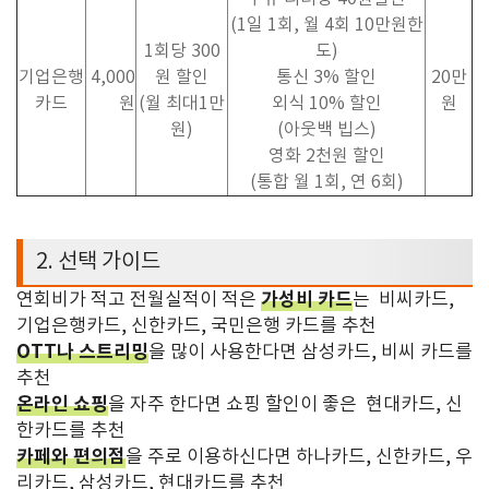
(1
일
1
회
,
월
4
회
10
만원한
1
회당
300
도
)
기업은행
4,000
원 할인
통신
3%
할인
20
만
카드
원
(
월 최대
1
만
외식
10%
할인
원
원
)
(
아웃백 빕스
)
영화
2
천원 할인
(
통합 월
1
회
,
연
6
회
)
2.
선택 가이드
가성비 카드
연회비가 적고 전월실적이 적은
는 비씨카드,
기업은행카드, 신한카드, 국민은행 카드를 추천
OTT나 스트리밍
을 많이 사용한다면 삼성카드, 비씨 카드를
추천
온라인 쇼핑
을 자주 한다면 쇼핑 할인이 좋은
현대카드, 신
한카드를 추천
카페와 편의점
을 주로 이용하신다면 하나카드, 신한카드, 우
리카드, 삼성카드, 현대카드를 추천