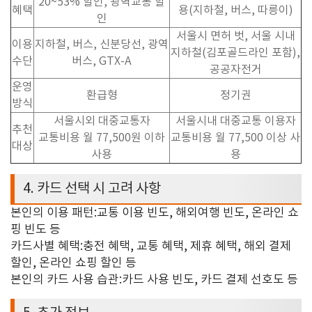
20~
53%
할인
,
광역교통 할
혜택
용(지하철, 버스, 따릉이)
인
서울시 면허 벗, 서울 시내
이용
지하철, 버스, 신분당선, 광역
지하철(김포골드라인 포함),
수단
버스, GTX-A
공공자전거
운영
환급형
정기권
방식
서울시외 대중교통자
서울시내 대중교통 이용자
추천
교통비용 월 77,500원 이하
교통비용 월 77,500 이상 사
대상
사용
용
4.
카드 선택 시 고려 사항
본인의 이용 패턴
:
교통 이용 빈도
,
해외여행 빈도
,
온라인 쇼
핑 빈도 등
카드사별 혜택
:
충전 혜택
,
교통 혜택
,
제휴 혜택
,
해외 결제
할인
,
온라인 쇼핑 할인 등
본인의 카드 사용 습관
:
카드 사용 빈도
,
카드 결제 선호도 등